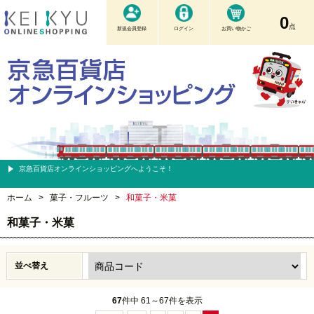
0
点
新規会員登録
ログイン
お買い物かご
京急百貨店オンラインショッピングへようこそ！
ホーム
>
菓子・フルーツ
>
和菓子・米菓
和菓子・米菓
並べ替え
67
件中 61～67件を表示