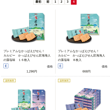
最初
前
1
2
3
4
プレミアムなかっぱえびせん！
プレミアムなかっぱえびせん！
カルビー かっぱえびせん匠海海人
カルビー かっぱえびせん匠海海人
の藻塩味 １６枚入
の藻塩味 ８枚入
価格
価格
1,296円
668円