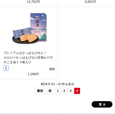
12,761円
6,601円
プレミアムなかっぱえびせん！
カルビーかっぱえびせん匠海かどや
のごま油１３枚入り
価格
1,296円
67
件中 61～67件を表示
最初
前
1
2
3
4