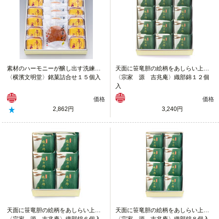
素材のハーモニーが醸し出す洗練された味わい
天面に笹竜胆の絵柄をあしらい上品に仕上げました。
〈横濱文明堂〉銘菓詰合せ１５個入
〈宗家 源 吉兆庵〉織部錦１２個
入
価格
価格
2,862円
3,240円
天面に笹竜胆の絵柄をあしらい上品に仕上げました。
天面に笹竜胆の絵柄をあしらい上品に仕上げました。
〈宗家 源 吉兆庵〉織部錦６個入
〈宗家 源 吉兆庵〉織部錦８個入