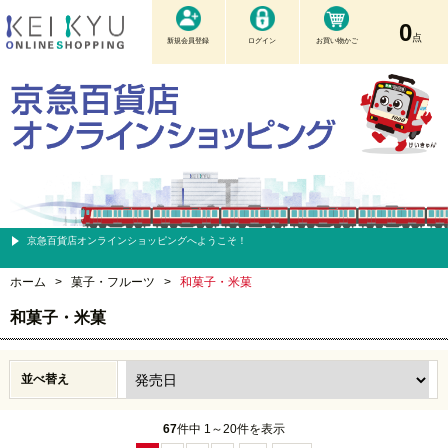
0
点
新規会員登録
ログイン
お買い物かご
京急百貨店オンラインショッピングへようこそ！
ホーム
>
菓子・フルーツ
>
和菓子・米菓
和菓子・米菓
並べ替え
67
件中 1～20件を表示