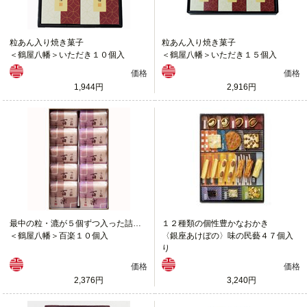
粒あん入り焼き菓子
粒あん入り焼き菓子
＜鶴屋八幡＞いただき１０個入
＜鶴屋八幡＞いただき１５個入
価格
価格
1,944円
2,916円
最中の粒・漉が５個ずつ入った詰合せ
１２種類の個性豊かなおかき
＜鶴屋八幡＞百楽１０個入
〈銀座あけぼの〉味の民藝４７個入
り
価格
価格
2,376円
3,240円