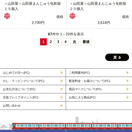
＜山田屋＞山田屋まんじゅう化粧箱
＜山田屋＞山田屋まんじゅう化粧箱
１５個入
２０個入
価格
価格
2,700円
3,618円
67
件中 1～20件を表示
1
2
3
4
次
最後
はじめての方へ(PC)
ご利用案内(PC)
のし・ラッピングについて(PC)
配送料金・お届けについて(PC)
お支払方法について(PC)
商品マークについて(PC)
京急プレミアポイント(PC)
お気に入り商品(PC)
お問い合わせ