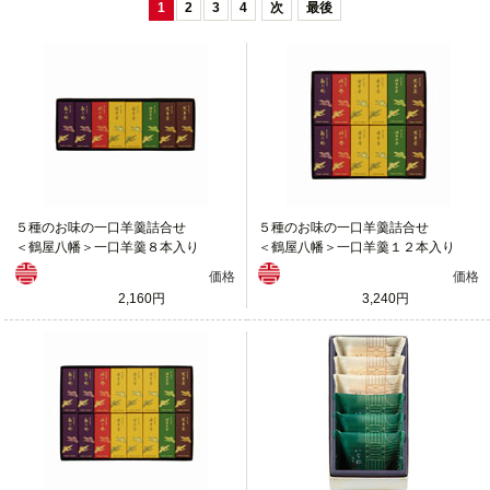
1
2
3
4
次
最後
５種のお味の一口羊羹詰合せ
５種のお味の一口羊羹詰合せ
＜鶴屋八幡＞一口羊羹８本入り
＜鶴屋八幡＞一口羊羹１２本入り
価格
価格
2,160円
3,240円