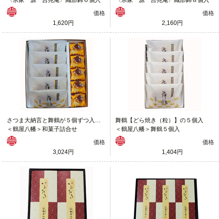
価格
価格
1,620円
2,160円
さつま大納言と舞鶴が５個ずつ入った詰合せ
舞鶴【どら焼き（粒）】の５個入
＜鶴屋八幡＞和菓子詰合せ
＜鶴屋八幡＞舞鶴５個入
価格
価格
3,024円
1,404円