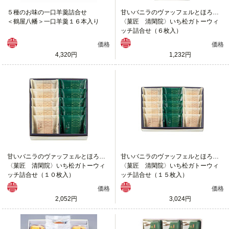
５種のお味の一口羊羹詰合せ
甘いバニラのヴァッフェルとほろ苦い抹茶クリームのヴァッフェル
＜鶴屋八幡＞一口羊羹１６本入り
〈菓匠 清閑院〉いち松ガトーウィ
ッチ詰合せ（６枚入）
価格
価格
4,320円
1,232円
甘いバニラのヴァッフェルとほろ苦い抹茶クリームのヴァッフェル
甘いバニラのヴァッフェルとほろ苦い抹茶クリームのヴァッフェル
〈菓匠 清閑院〉いち松ガトーウィ
〈菓匠 清閑院〉いち松ガトーウィ
ッチ詰合せ（１０枚入）
ッチ詰合せ（１５枚入）
価格
価格
2,052円
3,024円