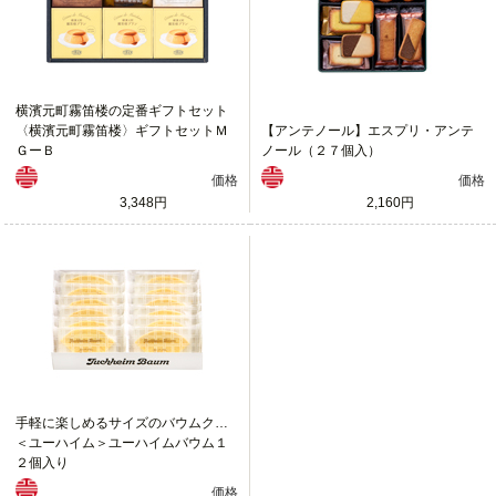
横濱元町霧笛楼の定番ギフトセット
〈横濱元町霧笛楼〉ギフトセットＭ
【アンテノール】エスプリ・アンテ
ＧーＢ
ノール（２７個入）
価格
価格
3,348円
2,160円
手軽に楽しめるサイズのバウムクーヘン
＜ユーハイム＞ユーハイムバウム１
２個入り
価格