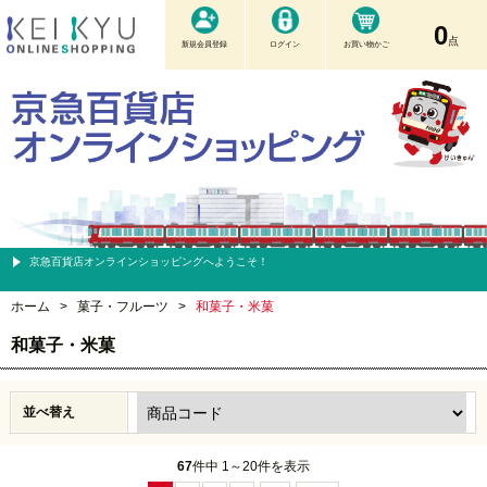
0
点
新規会員登録
ログイン
お買い物かご
京急百貨店オンラインショッピングへようこそ！
ホーム
>
菓子・フルーツ
>
和菓子・米菓
和菓子・米菓
並べ替え
67
件中 1～20件を表示