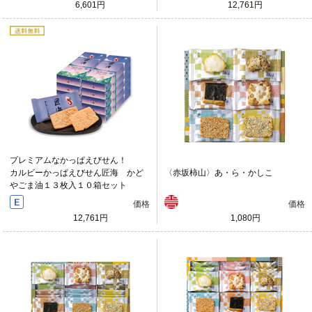
6,601円
12,761円
プレミアムなかっぱえびせん！
カルビーかっぱえびせん匠海 かど
〈赤坂柿山〉あ・ら・かしこ
やごま油１３枚入１０箱セット
価格
価格
12,761円
1,080円