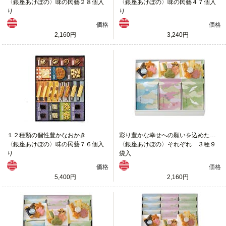
〈銀座あけぼの〉味の民藝２８個入
〈銀座あけぼの〉味の民藝４７個入
り
り
価格
価格
2,160円
3,240円
１２種類の個性豊かなおかき
彩り豊かな幸せへの願いを込めたおかき「それぞれ」
〈銀座あけぼの〉味の民藝７６個入
〈銀座あけぼの〉それぞれ ３種９
り
袋入
価格
価格
5,400円
2,160円