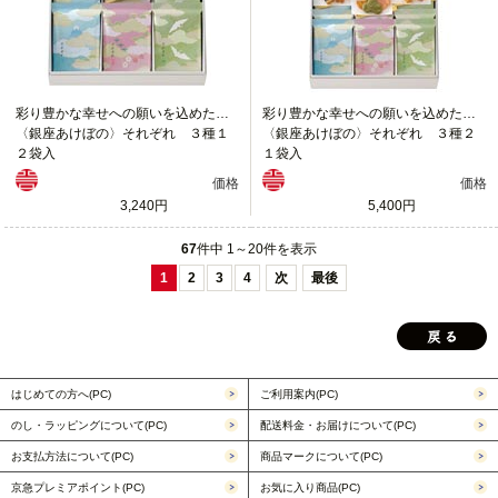
彩り豊かな幸せへの願いを込めたおかき「それぞれ」
彩り豊かな幸せへの願いを込めたおかき「それぞれ」
〈銀座あけぼの〉それぞれ ３種１
〈銀座あけぼの〉それぞれ ３種２
２袋入
１袋入
価格
価格
3,240円
5,400円
67
件中 1～20件を表示
1
2
3
4
次
最後
はじめての方へ(PC)
ご利用案内(PC)
のし・ラッピングについて(PC)
配送料金・お届けについて(PC)
お支払方法について(PC)
商品マークについて(PC)
京急プレミアポイント(PC)
お気に入り商品(PC)