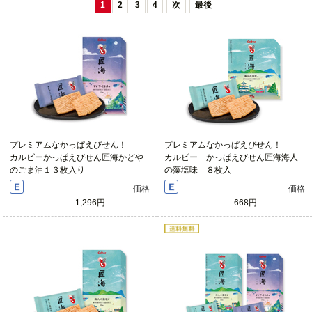
1
2
3
4
次
最後
プレミアムなかっぱえびせん！
プレミアムなかっぱえびせん！
カルビーかっぱえびせん匠海かどや
カルビー かっぱえびせん匠海海人
のごま油１３枚入り
の藻塩味 ８枚入
価格
価格
1,296円
668円