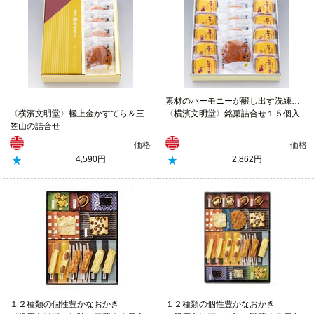
素材のハーモニーが醸し出す洗練された味わい
〈横濱文明堂〉極上金かすてら＆三
〈横濱文明堂〉銘菓詰合せ１５個入
笠山の詰合せ
価格
価格
4,590円
2,862円
１２種類の個性豊かなおかき
１２種類の個性豊かなおかき