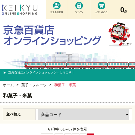
0
点
新規会員登録
ログイン
お買い物かご
京急百貨店オンラインショッピングへようこそ！
ホーム
>
菓子・フルーツ
>
和菓子・米菓
和菓子・米菓
並べ替え
67
件中 61～67件を表示