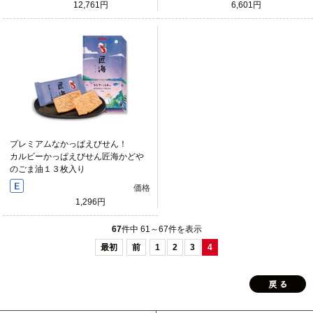
12,761円
6,601円
プレミアムなかっぱえびせん！
カルビーかっぱえびせん匠海かどや
のごま油１３枚入り
価格
1,296円
67
件中 61～67件を表示
最初
前
1
2
3
4