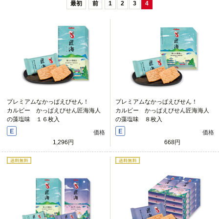
最初
前
1
2
3
4
プレミアムなかっぱえびせん！
プレミアムなかっぱえびせん！
カルビー かっぱえびせん匠海海人
カルビー かっぱえびせん匠海海人
の藻塩味 １６枚入
の藻塩味 ８枚入
価格
価格
1,296円
668円