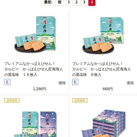
最初
前
1
2
3
4
プレミアムなかっぱえびせん！
プレミアムなかっぱえびせん！
カルビー かっぱえびせん匠海海人
カルビー かっぱえびせん匠海海人
の藻塩味 １６枚入
の藻塩味 ８枚入
価格
価格
1,296円
668円