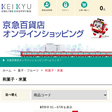
0
点
新規会員登録
ログイン
お買い物かご
京急百貨店オンラインショッピングへようこそ！
ホーム
>
菓子・フルーツ
>
和菓子・米菓
和菓子・米菓
並べ替え
67
件中 61～67件を表示