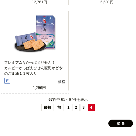
12,761円
6,601円
プレミアムなかっぱえびせん！
カルビーかっぱえびせん匠海かどや
のごま油１３枚入り
価格
1,296円
67
件中 61～67件を表示
最初
前
1
2
3
4