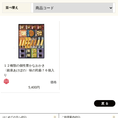
並べ替え
１２種類の個性豊かなおかき
〈銀座あけぼの〉味の民藝７６個入
り
価格
5,400円
はじめての方へ(PC)
ご利用案内(PC)