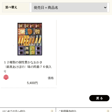
並べ替え
１２種類の個性豊かなおかき
〈銀座あけぼの〉味の民藝７６個入
り
価格
5,400円
はじめての方へ(PC)
ご利用案内(PC)