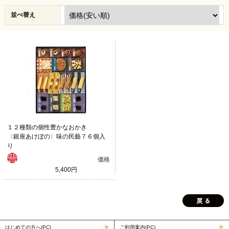
並べ替え
１２種類の個性豊かなおかき
〈銀座あけぼの〉味の民藝７６個入
り
価格
5,400円
はじめての方へ(PC)
ご利用案内(PC)