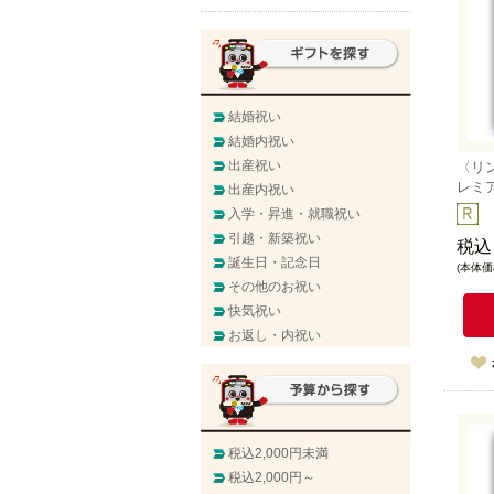
結婚祝い
結婚内祝い
出産祝い
〈リ
レミ
出産内祝い
入学・昇進・就職祝い
引越・新築祝い
税込
誕生日・記念日
(本体価格
その他のお祝い
快気祝い
お返し・内祝い
税込2,000円未満
税込2,000円～