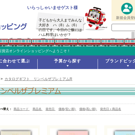
いらっしゃいませゲスト様
新規会員登
子どもから大人までみんな
大好き ハ（8）ム（6）
の日です。今日のご飯には
ハム料理はいかが？
ョッピングへようこそ！
に合わせて選ぶ
予算から探す
ブランドピッ
>
カタログギフト リンベルザプレミアムR
べ替え：
商品コード
商品名
発売日
価格(安い順)
価格(高い順)
発売日＋商品名