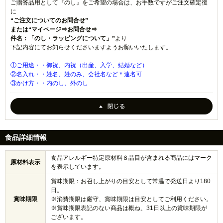
ご贈答品用として『のし』をご希望の場合は、お手数ですがご注文確定後
に
“ご注文についてのお問合せ”
または“マイページ⇒お問合せ⇒
件名：「のし・ラッピングについて」”
より
下記内容にてお知らせくださいますようお願いいたします。
①ご用途・・御祝、内祝（出産、入学、結婚など）
②名入れ・・姓名、姓のみ、会社名など＊連名可
③かけ方・・内のし、外のし
食品詳細情報
食品アレルギー特定原材料８品目が含まれる商品にはマーク
原材料表示
を表示しています。
賞味期限：お召し上がりの目安として常温で発送日より180
日。
賞味期限
※消費期限は厳守、賞味期限は目安としてご利用ください。
※賞味期限表記のない商品は概ね、31日以上の賞味期限が
ございます。