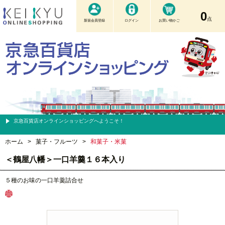
0
点
新規会員登録
ログイン
お買い物かご
京急百貨店オンラインショッピングへようこそ！
ホーム
>
菓子・フルーツ
>
和菓子・米菓
＜鶴屋八幡＞一口羊羹１６本入り
５種のお味の一口羊羹詰合せ