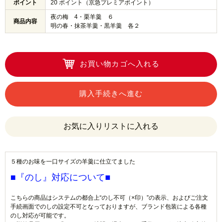
ポイント
20 ポイント（京急プレミアポイント）
夜の梅 4・栗羊羹 ６
商品内容
明の春・抹茶羊羹・黒羊羹 各２
お買い物カゴへ入れる
購入手続きへ進む
５種のお味を一口サイズの羊羹に仕立てました
■『のし』対応について■
こちらの商品はシステムの都合上“のし不可（×印）”の表示、およびご注文
手続画面でのしの設定不可となっておりますが、ブランド包装による各種
のし対応が可能です。