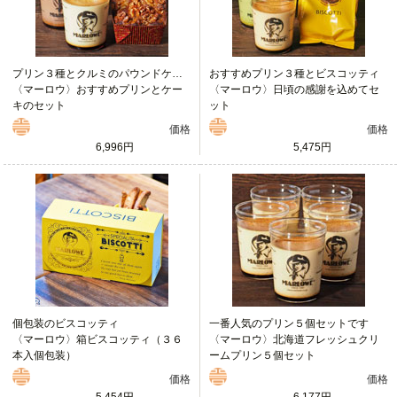
プリン３種とクルミのパウンドケーキ
おすすめプリン３種とビスコッティ
〈マーロウ〉おすすめプリンとケー
〈マーロウ〉日頃の感謝を込めてセ
キのセット
ット
価格
価格
6,996円
5,475円
個包装のビスコッティ
一番人気のプリン５個セットです
〈マーロウ〉箱ビスコッティ（３６
〈マーロウ〉北海道フレッシュクリ
本入個包装）
ームプリン５個セット
価格
価格
5,454円
6,177円