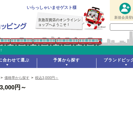
いらっしゃいませゲスト様
新規会員登
京急百貨店のオンラインシ
ョップへようこそ！
！
に合わせて選ぶ
予算から探す
ブランドピッ
>
価格帯から探す
>
税込3,000円～
3,000円～