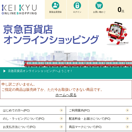
0
点
新規会員登録
ログイン
お買い物かご
京急百貨店オンラインショッピングへようこそ！
申し訳ございません。
ご指定の商品は販売終了か、ただ今お取扱いできない商品です。
ホームへ戻る
はじめての方へ(PC)
ご利用案内(PC)
のし・ラッピングについて(PC)
配送料金・お届けについて(PC)
お支払方法について(PC)
商品マークについて(PC)