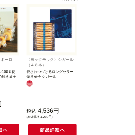
山ボーロ
〈ヨックモック〉シガール
り
（４８本）
100％使
愛されつづけるロングセラー
の焼き菓子
焼き菓子 シガール
円
4,536円
税込
(本体価格 4,200円)