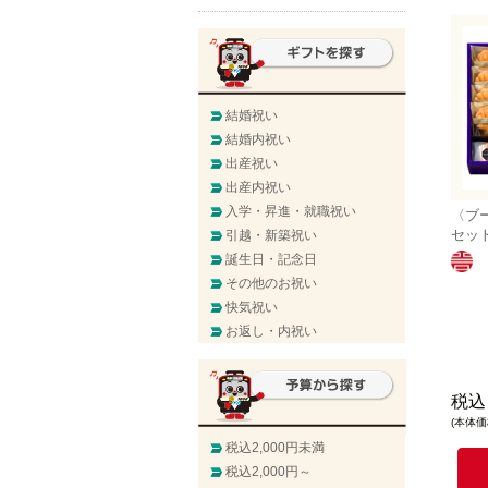
結婚祝い
結婚内祝い
出産祝い
出産内祝い
入学・昇進・就職祝い
〈ブ
セッ
引越・新築祝い
誕生日・記念日
その他のお祝い
快気祝い
お返し・内祝い
税込
(本体価格
税込2,000円未満
税込2,000円～