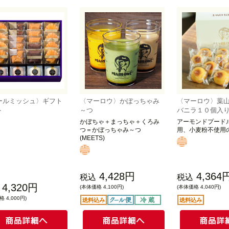
ールミッシュ〉ギフト
〈マーロウ〉かぼっちゃみ
〈マーロウ〉葉
ト
～つ
バニラ１０個入
かぼちゃ＋まっちゃ＋くろみ
アーモンドプードル
つ＝かぼっちゃみ～つ
用、小麦粉不使用
(MEETS)
4,428円
4,364
税込
税込
4,320円
(本体価格 4,100円)
(本体価格 4,040円)
 4,000円)