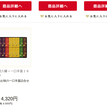
屋八幡＞一口羊羹１６
り
のお味の一口羊羹詰合せ
4,320円
 4,000円)