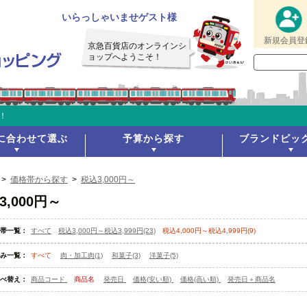
いらっしゃいませゲスト様
新規会員登
京急百貨店のオンラインシ
ョップへようこそ！
！
に合わせて選ぶ
予算から探す
ブランドピッ
>
価格帯から探す
>
税込3,000円～
3,000円～
帯一覧：
すべて
税込3,000円～税込3,999円(23)
税込4,000円～税込4,999円(9)
み一覧：
すべて
肉・加工肉(1)
和菓子(3)
洋菓子(5)
べ替え：
商品コード
商品名
発売日
価格(安い順)
価格(高い順)
発売日＋商品名