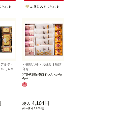
】アルティ
＜鶴屋八幡＞お好み３種詰
ール（４８
合せ
和菓子3種が5個ずつ入った詰
合せ
円
4,104円
税込
(本体価格 3,800円)