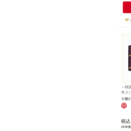
＜鶴
本入
５種
税込
(本体価格