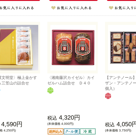
濱文明堂〉極上金かす
〈湘南藤沢カイゼル〉カイ
【アンテノール
＆三笠山の詰合せ
ゼルハム詰合せ Ｄ４０
ザン・アンテノ
個入）
4,320円
税込
4,590円
4,050
(本体価格 4,000円)
税込
 4,250円)
(本体価格 3,750円)