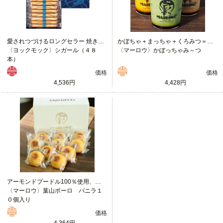
愛されつづけるロングセラー 焼き菓子 シガール
かぼちゃ＋まっちゃ＋くろみつ＝かぼっちゃみ～つ(MEETS)
〈ヨックモック〉シガール（４８
〈マーロウ〉かぼっちゃみ～つ
本）
価格
価格
4,536円
4,428円
アーモンドプードル100％使用、小麦粉不使用の焼き菓子
〈マーロウ〉葉山ボーロ バニラ１
０個入り
価格
4,364円