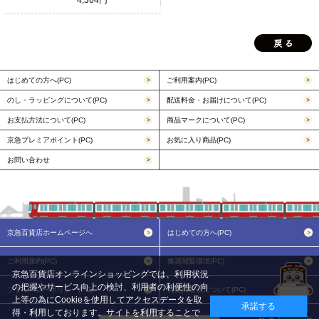
はじめての方へ(PC)
ご利用案内(PC)
のし・ラッピングについて(PC)
配送料金・お届けについて(PC)
お支払方法について(PC)
商品マークについて(PC)
京急プレミアポイント(PC)
お気に入り商品(PC)
お問い合わせ
京急百貨店ホームページへ
はじめての方へ(PC)
ご利用規約(PC)
推奨閲覧環境(PC)
京急百貨店オンラインショッピングでは、利用状況
の把握やサービス向上の検討、利用者の利便性の向
プライバシーポリシー(PC)
特定商取引について(PC)
上等の為にCookieを使用してアクセスデータを取
承諾する
得・利用しております。サイトを利用することで