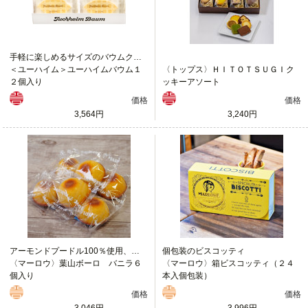
手軽に楽しめるサイズのバウムクーヘン
＜ユーハイム＞ユーハイムバウム１
〈トップス〉ＨＩＴＯＴＳＵＧＩク
２個入り
ッキーアソート
価格
価格
3,564円
3,240円
アーモンドプードル100％使用、小麦粉不使用の焼き菓子
個包装のビスコッティ
〈マーロウ〉葉山ボーロ バニラ６
〈マーロウ〉箱ビスコッティ（２４
個入り
本入個包装）
価格
価格
3,046円
3,996円