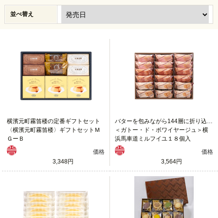
並べ替え
横濱元町霧笛楼の定番ギフトセット
バターを包みながら144層に折り込んだサクサクのパイ生地に口どけなめらかな３種のクリーム
〈横濱元町霧笛楼〉ギフトセットＭ
＜ガトー・ド・ボワイヤージュ＞横
ＧーＢ
浜馬車道ミルフイユ１８個入
価格
価格
3,348円
3,564円