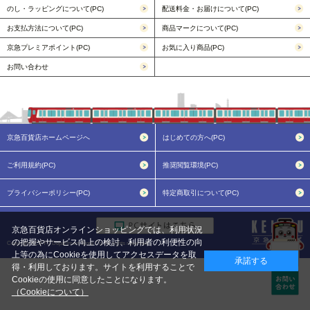
のし・ラッピングについて(PC)
配送料金・お届けについて(PC)
お支払方法について(PC)
商品マークについて(PC)
京急プレミアポイント(PC)
お気に入り商品(PC)
お問い合わせ
京急百貨店ホームページへ
はじめての方へ(PC)
ご利用規約(PC)
推奨閲覧環境(PC)
プライバシーポリシー(PC)
特定商取引について(PC)
京急百貨店オンラインショッピングでは、利用状況
の把握やサービス向上の検討、利用者の利便性の向
Copyright KEIKYU Department Store Co. All rights reserved.
上等の為にCookieを使用してアクセスデータを取
承諾する
得・利用しております。サイトを利用することで
Cookieの使用に同意したことになります。
（Cookieについて）