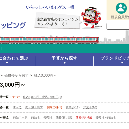
いらっしゃいませゲスト様
新規会員登
京急百貨店のオンラインシ
ョップへようこそ！
！
に合わせて選ぶ
予算から探す
ブランドピッ
>
価格帯から探す
>
税込3,000円～
3,000円～
帯一覧：
すべて
税込3,000円～税込3,999円(1)
み一覧：
すべて
肉・加工肉(1)
銘店の味(1)
和菓子(11)
洋菓子(16)
べ替え：
商品コード
商品名
発売日
価格(安い順)
価格(高い順)
発売日＋商品名