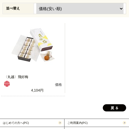
並べ替え
〈丸越〉飛好梅
価格
4,104円
はじめての方へ(PC)
ご利用案内(PC)