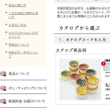
商品の選び方
京急百貨店のお中元・お歳暮のカタログ
カタログに記載の「カタログコード（7
ご注文画面の便利な使
度にまとめてお買物かごに入れられます
い方
お支払い方法
カタログからのご注文
について
領収証について
特殊文字・外字につい
て