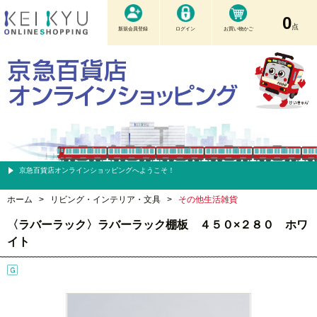
0
点
新規会員登録
ログイン
お買い物かご
京急百貨店オンラインショッピングへようこそ！
ホーム
>
リビング・インテリア・文具
>
その他生活雑貨
〈ラバーラック〉ラバーラック棚板 ４５０×２８０ ホワ
イト