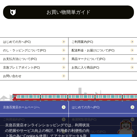
お買い物簡単ガイド
はじめての方へ(PC)
ご利用案内(PC)
のし・ラッピングについて(PC)
配送料金・お届けについて(PC)
お支払方法について(PC)
商品マークについて(PC)
京急プレミアポイント(PC)
お気に入り商品(PC)
お問い合わせ
京急百貨店ホームページへ
はじめての方へ(PC)
ご利用規約(PC)
推奨閲覧環境(PC)
京急百貨店オンラインショッピングでは、利用状況
の把握やサービス向上の検討、利用者の利便性の向
プライバシーポリシー(PC)
特定商取引について(PC)
上等の為にCookieを使用してアクセスデータを取