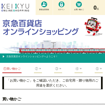
0
点
新規会員登録
ログイン
お買い物かご
京急百貨店オンラインショッピングへようこそ！
①
②
③
④
⑤
買い物かご
「お買い物かご」をご確認いただき、ご自宅用・贈り物用のご
用途を選択ください。
買い物かご