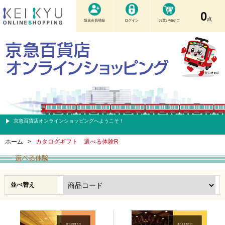
0
点
新規会員登録
ログイン
お買い物かご
京急百貨店オンラインショッピングへようこそ！
ホーム
>
カタログギフト 選べる体験R
並べ替え