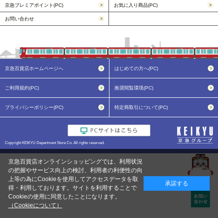
京急プレミアポイント(PC)
お気に入り商品(PC)
お問い合わせ
京急百貨店ホームページへ
はじめての方へ(PC)
ご利用規約(PC)
推奨閲覧環境(PC)
プライバシーポリシー(PC)
特定商取引について(PC)
Copyright KEIKYU Department Store Co. All rights reserved.
京急百貨店オンラインショッピングでは、利用状況
の把握やサービス向上の検討、利用者の利便性の向
上等の為にCookieを使用してアクセスデータを取
承諾する
得・利用しております。サイトを利用することで
Cookieの使用に同意したことになります。
（Cookieについて）