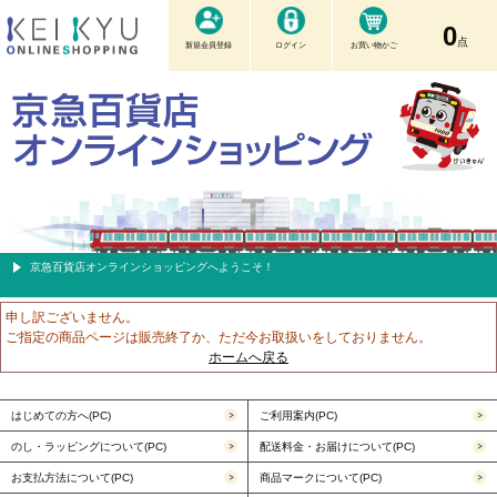
0
点
新規会員登録
ログイン
お買い物かご
京急百貨店オンラインショッピングへようこそ！
申し訳ございません。
ご指定の商品ページは販売終了か、ただ今お取扱いをしておりません。
ホームへ戻る
はじめての方へ(PC)
ご利用案内(PC)
のし・ラッピングについて(PC)
配送料金・お届けについて(PC)
お支払方法について(PC)
商品マークについて(PC)