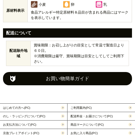
小麦
卵
乳
原材料表示
食品アレルギー特定原材料８品目が含まれる商品にはマーク
を表示しています。
配送について
賞味期限：お召し上がりの目安として常温で製造日より
配送除外地
６０日。
域
※消費期限は厳守、賞味期限は目安としてしてご利用下
さい。
お買い物簡単ガイド
はじめての方へ(PC)
ご利用案内(PC)
のし・ラッピングについて(PC)
配送料金・お届けについて(PC)
お支払方法について(PC)
商品マークについて(PC)
京急プレミアポイント(PC)
お気に入り商品(PC)