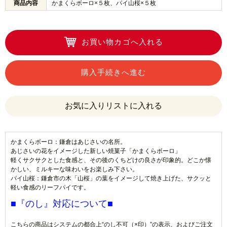
商品内容
かまくらボーロ×５枚、パイ山桜×５枚
お買い物カゴへ入れる
購入手続きへ進む
かまくらボーロ：鎌倉はあじさいの名所。
あじさいの花をイメージした新しい焼菓子「かまくらボーロ」
軽くサクサクとした食感と、その後のくちどけの良さが印象的。どこか懐
かしい、ミルキーな味わいをお楽しみ下さい。
パイ山桜：鎌倉市の木「山桜」の葉をイメージして焼き上げた、サクッと
軽い食感のリーフパイです。
■『のし』対応について■
こちらの商品はシステムの都合上“のし不可（×印）”の表示、およびご注文