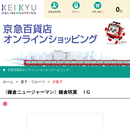
0
点
新規会員登録
ログイン
お買い物かご
京急百貨店オンラインショッピングへようこそ！
ホーム
>
菓子・フルーツ
>
洋菓子
〈鎌倉ニュージャーマン〉鎌倉咲菓 ＩG