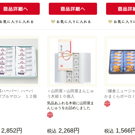
濱ハーバー〉ハーバ
＜山田屋＞山田屋まんじゅ
〈鎌倉ニュージ
ダブルマロン １２個
う木箱１０個入
かまくらボーロ
気品あふれる木箱に山田屋ま
んじゅうをお詰めしました
2,852円
2,268円
1,566
税込
税込