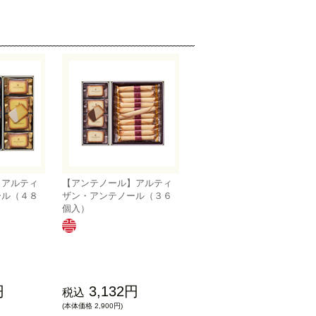
】アルティ
【アンテノール】アルティ
ール（４８
ザン・アンテノール（３６
個入）
円
3,132円
税込
(本体価格 2,900円)