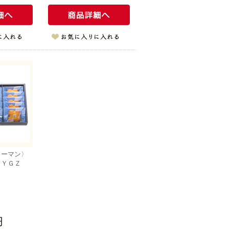
ャーマン〉
ＩＹＧＺ
円