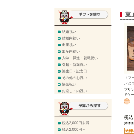
菓
結婚祝い
結婚内祝い
出産祝い
出産内祝い
入学・昇進・就職祝い
引越・新築祝い
誕生日・記念日
〈マ
その他のお祝い
ンと
快気祝い
プリ
お返し・内祝い
ドケ
税込
税込2,000円未満
(本体価格
税込2,000円～