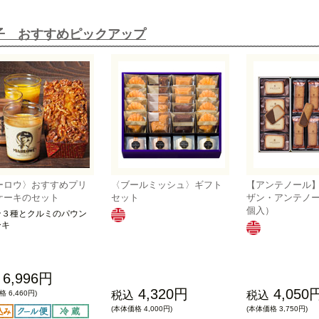
子 おすすめピックアップ
ーロウ〉おすすめプリ
〈ブールミッシュ〉ギフト
【アンテノール
ケーキのセット
セット
ザン・アンテノ
個入）
ン３種とクルミのパウン
ーキ
6,996円
4,320円
4,050
 6,460円)
税込
税込
(本体価格 4,000円)
(本体価格 3,750円)