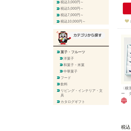
税込3,000円～
税込5,000円～
税込7,000円～
税込10,000円～
菓子・フルーツ
洋菓子
和菓子・米菓
中華菓子
フード
飲料
〈横
リビング・インテリア・文
ー 
具
カタログギフト
税込