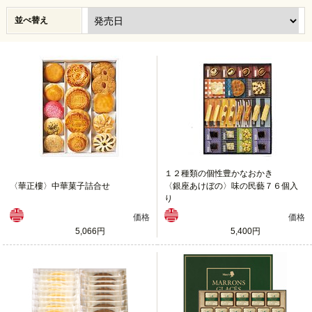
並べ替え
１２種類の個性豊かなおかき
〈華正樓〉中華菓子詰合せ
〈銀座あけぼの〉味の民藝７６個入
り
価格
価格
5,066円
5,400円