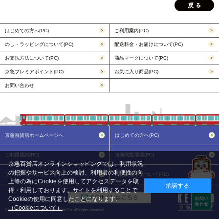
はじめての方へ(PC)
ご利用案内(PC)
のし・ラッピングについて(PC)
配送料金・お届けについて(PC)
お支払方法について(PC)
商品マークについて(PC)
京急プレミアポイント(PC)
お気に入り商品(PC)
お問い合わせ
京急百貨店ホームページへ
はじめての方へ(PC)
ご利用規約(PC)
推奨閲覧環境(PC)
京急百貨店オンラインショッピングでは、利用状況
の把握やサービス向上の検討、利用者の利便性の向
プライバシーポリシー(PC)
特定商取引について(PC)
上等の為にCookieを使用してアクセスデータを取
承諾する
得・利用しております。サイトを利用することで
Cookieの使用に同意したことになります。
（Cookieについて）
Copyright KEIKYU Department Store Co. All rights reserved.