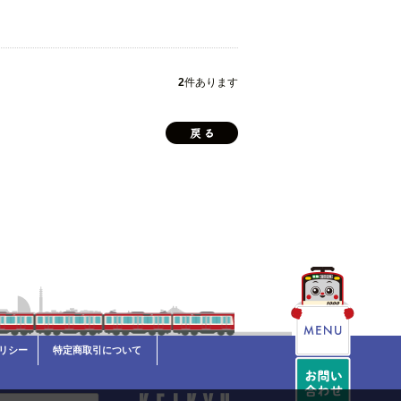
2
件あります
リシー
特定商取引について