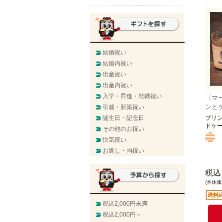
結婚祝い
結婚内祝い
出産祝い
出産内祝い
入学・昇進・就職祝い
〈マ
ンと
引越・新築祝い
誕生日・記念日
プリ
ドケ
その他のお祝い
快気祝い
お返し・内祝い
税込
(本体価格
税込2,000円未満
税込2,000円～