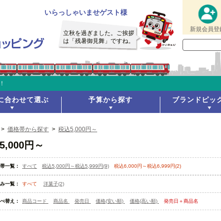
いらっしゃいませゲスト様
新規会員登
立秋を過ぎました。ご挨拶
は「残暑御見舞」ですね。
！
に合わせて選ぶ
予算から探す
ブランドピッ
>
価格帯から探す
>
税込5,000円～
5,000円～
帯一覧：
すべて
税込5,000円～税込5,999円(9)
税込6,000円～税込6,999円(2)
み一覧：
すべて
洋菓子(2)
べ替え：
商品コード
商品名
発売日
価格(安い順)
価格(高い順)
発売日＋商品名