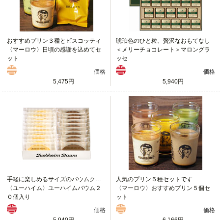
おすすめプリン３種とビスコッティ
琥珀色のひと粒、贅沢なおもてなし
〈マーロウ〉日頃の感謝を込めてセ
＜メリーチョコレート＞マロングラ
ット
ッセ
価格
価格
5,475円
5,940円
手軽に楽しめるサイズのバウムクーヘン
人気のプリン５種セットです
〈ユーハイム〉ユーハイムバウム２
〈マーロウ〉おすすめプリン５個セ
０個入り
ット
価格
価格
5,940円
6,166円