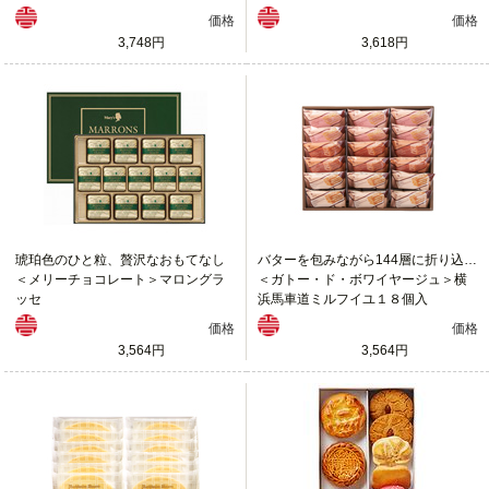
価格
価格
3,748円
3,618円
琥珀色のひと粒、贅沢なおもてなし
バターを包みながら144層に折り込んだサクサクのパイ生地に口どけなめらかな３種のクリーム
＜メリーチョコレート＞マロングラ
＜ガトー・ド・ボワイヤージュ＞横
ッセ
浜馬車道ミルフイユ１８個入
価格
価格
3,564円
3,564円