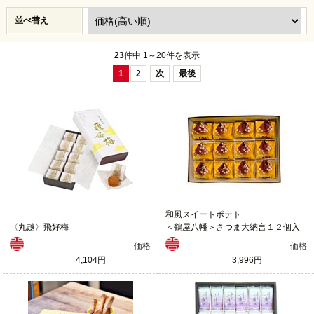
並べ替え
23
件中 1～20件を表示
1
2
次
最後
和風スイートポテト
〈丸越〉飛好梅
＜鶴屋八幡＞さつま大納言１２個入
価格
価格
4,104円
3,996円