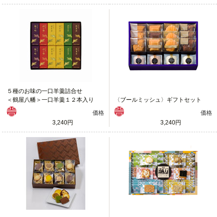
５種のお味の一口羊羹詰合せ
＜鶴屋八幡＞一口羊羹１２本入り
〈ブールミッシュ〉ギフトセット
価格
価格
3,240円
3,240円