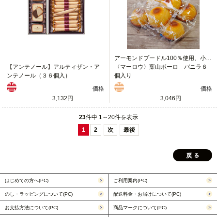
アーモンドプードル100％使用、小麦粉不使用の焼き菓子
【アンテノール】アルティザン・ア
〈マーロウ〉葉山ボーロ バニラ６
ンテノール（３６個入）
個入り
価格
価格
3,132円
3,046円
23
件中 1～20件を表示
1
2
次
最後
はじめての方へ(PC)
ご利用案内(PC)
のし・ラッピングについて(PC)
配送料金・お届けについて(PC)
お支払方法について(PC)
商品マークについて(PC)