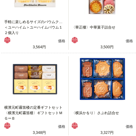
手軽に楽しめるサイズのバウムクーヘン
＜ユーハイム＞ユーハイムバウム１
〈華正樓〉中華菓子詰合せ
２個入り
価格
価格
3,564円
3,500円
横濱元町霧笛楼の定番ギフトセット
〈横濱元町霧笛楼〉ギフトセットＭ
〈横浜かをり〉さぶれ詰合せ
ＧーＢ
価格
価格
3,348円
3,327円