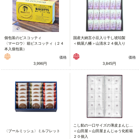
個包装のビスコッティ
国産大納言小豆入り干し琥珀製
〈マーロウ〉箱ビスコッティ（２４
＜鶴屋八幡＞山清水２４個入り
本入個包装）
価格
価格
3,996円
3,845円
こし餡の一口サイズの薄皮まんじゅう
〈ブールミッシュ〉ミルフレット
＜山田屋＞山田屋まんじゅう化粧箱
２０個入