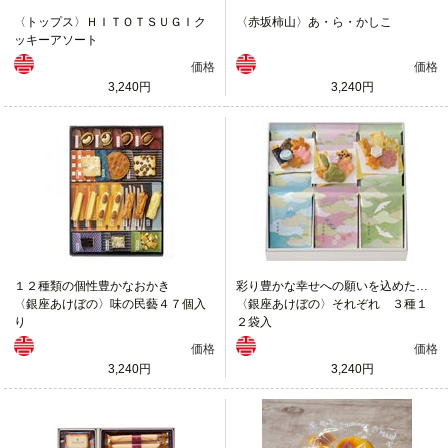
〈トップス〉ＨＩＴＯＴＳＵＧＩク
〈赤坂柿山〉あ・ら・かしこ
ッキーアソート
価格
価格
3,240円
3,240円
１２種類の個性豊かなおかき
彩り豊かな幸せへの願いを込めたおかき「それぞれ」
〈銀座あけぼの〉味の民藝４７個入
〈銀座あけぼの〉それぞれ ３種１
り
２袋入
価格
価格
3,240円
3,240円