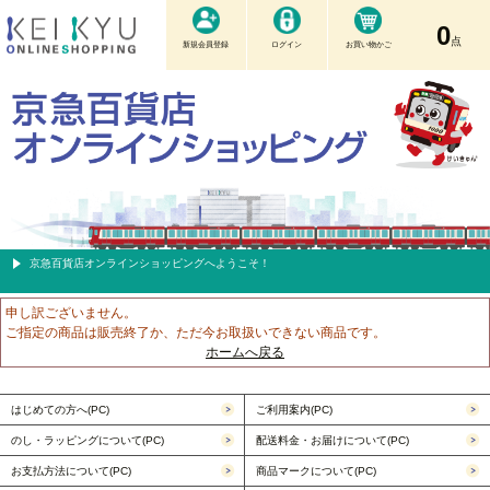
0
点
新規会員登録
ログイン
お買い物かご
京急百貨店オンラインショッピングへようこそ！
申し訳ございません。
ご指定の商品は販売終了か、ただ今お取扱いできない商品です。
ホームへ戻る
はじめての方へ(PC)
ご利用案内(PC)
のし・ラッピングについて(PC)
配送料金・お届けについて(PC)
お支払方法について(PC)
商品マークについて(PC)