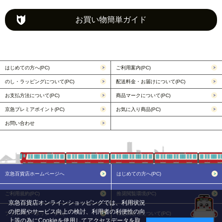
お買い物簡単ガイド
はじめての方へ(PC)
ご利用案内(PC)
のし・ラッピングについて(PC)
配送料金・お届けについて(PC)
お支払方法について(PC)
商品マークについて(PC)
京急プレミアポイント(PC)
お気に入り商品(PC)
お問い合わせ
京急百貨店ホームページへ
はじめての方へ(PC)
ご利用規約(PC)
推奨閲覧環境(PC)
京急百貨店オンラインショッピングでは、利用状況
の把握やサービス向上の検討、利用者の利便性の向
プライバシーポリシー(PC)
特定商取引について(PC)
上等の為にCookieを使用してアクセスデータを取