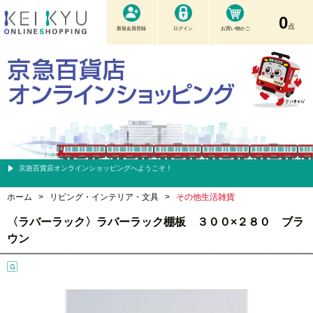
0
点
新規会員登録
ログイン
お買い物かご
京急百貨店オンラインショッピングへようこそ！
ホーム
>
リビング・インテリア・文具
>
その他生活雑貨
〈ラバーラック〉ラバーラック棚板 ３００×２８０ ブラ
ウン