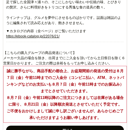
足で探した全国津々浦々の、そこにしかない味わいや伝統の味、とびきり
の贅沢、さらに料理好きをトリコにする秀逸な食の道具の数々。
ラインナップは、グルメを夢中にさせるものばかりです。誌面は雑誌のよ
うに編集されて読み応えがあり、飽きさせません。
▼カタログの内容（全ページ）がご覧いただけます
https://ebook-catalog.jp/22076/21/
【こちらの購入グループの商品発送について】
メーカー欠品の場合を除き、出荷までにご入金を頂いてから土日祭日を除く６
営業日かかります。 ご注文の際は余裕をもってお申し込みください。
誠に勝手ながら、商品手配の都合上、お盆期間前の発送の受付は８月
７日（金）午前11時までのご入金分（コンビニ払い、ATM、ネットバ
ンキングなどのお支払いも８月７日（金）午前11時までのお振込み）
までとさせていただきます。
８月７日（金）午前11時以降のご注文につきましては在庫がある場合
に限り、８月21日（金）以降順次発送とさせていただく予定です。
ご不便をおかけしまして誠に申し訳ございませんが、あらかじめご了
承いただけますようお願い申しあげます。