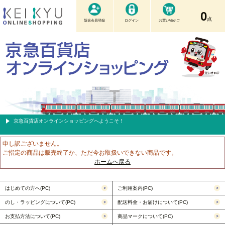
0
点
新規会員登録
ログイン
お買い物かご
京急百貨店オンラインショッピングへようこそ！
申し訳ございません。
ご指定の商品は販売終了か、ただ今お取扱いできない商品です。
ホームへ戻る
はじめての方へ(PC)
ご利用案内(PC)
のし・ラッピングについて(PC)
配送料金・お届けについて(PC)
お支払方法について(PC)
商品マークについて(PC)