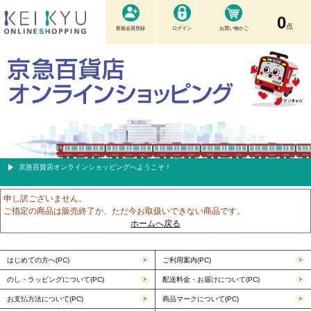
0
点
新規会員登録
ログイン
お買い物かご
京急百貨店オンラインショッピングへようこそ！
申し訳ございません。
ご指定の商品は販売終了か、ただ今お取扱いできない商品です。
ホームへ戻る
はじめての方へ(PC)
ご利用案内(PC)
のし・ラッピングについて(PC)
配送料金・お届けについて(PC)
お支払方法について(PC)
商品マークについて(PC)