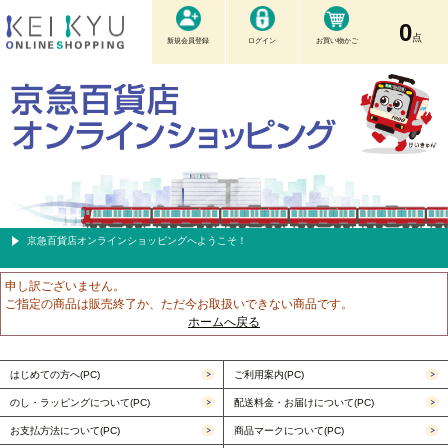
0
点
新規会員登録
ログイン
お買い物かご
京急百貨店オンラインショッピングへようこそ！
申し訳ございません。
ご指定の商品は販売終了か、ただ今お取扱いできない商品です。
ホームへ戻る
はじめての方へ(PC)
ご利用案内(PC)
のし・ラッピングについて(PC)
配送料金・お届けについて(PC)
お支払方法について(PC)
商品マークについて(PC)