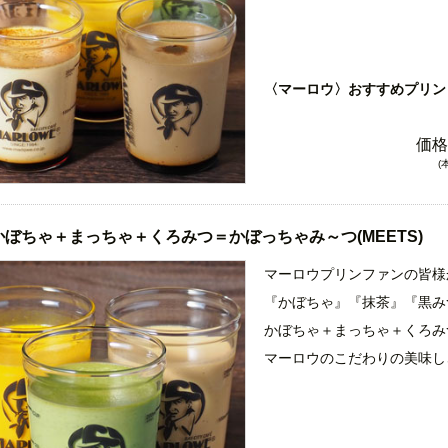
・エスプレッソプリン
香り豊かなイタリアン・エス
〈マーロウ〉おすすめプリン
す。生クリームもたっぷりで
価格
・抹茶のプリン
(
京都宇治田原の最高級の抹茶
クリームと苦味を残した抹茶
かぼちゃ＋まっちゃ＋くろみつ＝かぼっちゃみ～つ(MEETS)
・北海道フレッシュクリーム
マーロウプリンファンの皆様
マーロウ人気No１プリン。
『かぼちゃ』『抹茶』『黒み
北海道特選の牛乳と生クリー
かぼちゃ＋まっちゃ＋くろみつ
ズを使った、マーロウ一番人
マーロウのこだわりの美味し
楽しめます。お皿に抜いた時
ン全体にいきわたる事で、プ
・かぼちゃのプリン
いただけます。
お客様が「かぼちゃ嫌いのう