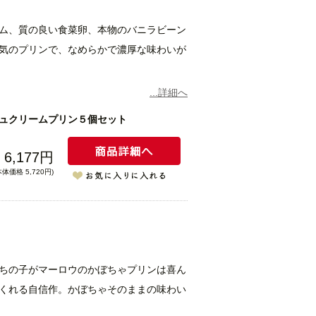
ム、質の良い食菜卵、本物のバニラビーン
気のプリンで、なめらかで濃厚な味わいが
ちますので、カラメルがプリン全体にいき
...詳細へ
べ方で美味しくお召し上がりいただけま
ュクリームプリン５個セット
6,177円
本体価格 5,720円)
ちの子がマーロウのかぼちゃプリンは喜ん
くれる自信作。かぼちゃそのままの味わい