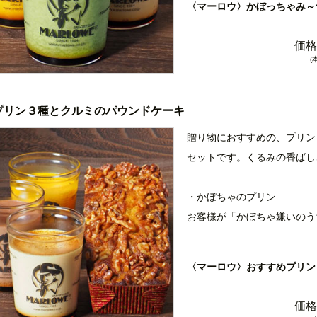
〈マーロウ〉かぼっちゃみ～
で食べるんです！」と言って
・チョコレートプリン
です。濃厚。シナモン風味。
価格
チョコレートシロップとスイ
(
た。チョコレートと生クリー
・抹茶のプリン
り付け。
京都宇治田原の最高級の抹茶
プリン３種とクルミのパウンドケーキ
から一週間以内の新鮮なもの
贈り物におすすめの、プリン
・黒みつのプリン
セットです。くるみの香ばし
黒砂糖１００％のプリンです
とうきびが原料のラム酒で香
・かぼちゃのプリン
ァンがとても多いプリンです
お客様が「かぼちゃ嫌いのう
で食べるんです！」と言って
です。濃厚。シナモン風味。
〈マーロウ〉おすすめプリン
・北海道フレッシュクリーム
価格
マーロウ人気No１プリン。