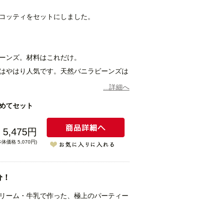
と新鮮な卵など素材にこだわって作ってい
っています。いちじくのケーキはめずらし
コッティをセットにしました。
が、皆様一度食べたらはまってしまうそう
慢のパウンドケーキをぜひお召し上がり下
ちりばめています。噛んだ時の種のプチプ
ーンズ。材料はこれだけ。
はやはり人気です。天然バニラビーンズは
ました。素材の味を感じて下さい。
...詳細へ
用しています。
めてセット
した重みのあるケーキを作る為、１００％
プリン
い 北海道バターと新鮮な卵など素材にこ
5,475円
一つ手作りのマーロウ自慢のパウンドケー
ム、質の良い食菜卵、本物のバニラビーン
本体価格 5,070円)
。
気のプリンで、なめらかで濃厚な味わいが
しっかりと立ちますので、カラメルがプリ
分！
リン本来の食べ方で美味しくお召し上がり
リーム・牛乳で作った、極上のパーティー