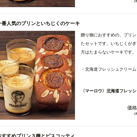
(
北海道特選の牛乳と生クリー
ズを使った、マーロウ一番人
一番人気のプリンといちじくのケーキ
楽しめます。お皿に抜いた時
ン全体にいきわたる事で、プ
贈り物におすすめの、プリン
いただけます。
たセットです。いちじくがぎ
方はたまらないケーキです。
・チョコレートプリン
チョコレートシロップとスイ
・北海道フレッシュクリーム
た。チョコレートと生クリー
マーロウ人気No１プリン。
り付け。
北海道特選の牛乳と生クリー
〈マーロウ〉北海道フレッシ
ズを使った、マーロウ一番人
・くるみのパウンドケーキ
楽しめます。お皿に抜いた時
価格
上にくるみをたっぷりのせて
ン全体にいきわたる事で、プ
(
地のしっとり感が美味しさを
いただけます。
アーモンド生地の美味しさが
おすすめプリン３種とビスコッティ
ドッシリとした重みのあるケ