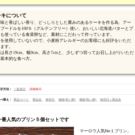
ーキについて
な味と香ばしい香り、どっしりとした重みのあるケーキを作る為、アー
プードルを100％（グルテンフリー）使い、おいしい北海道バターとプ
にも使っている食菜卵など、素材にこだわって作っています。
粉を使用していないので、小麦粉アレルギーのお客様にも好評をいただ
います。
は長さ19cm、幅9cm、高さ7cmと、少しずつ切ってお召し上がりいただ
が基本的な食べ方。
示方法：
一覧表示
詳細表示
べ替え：
商品コード
商品名
発売日
価格(安い順)
価格(高い順)
発売日＋商品名
一番人気のプリン５個セットです
マーロウ人気No１プリン。