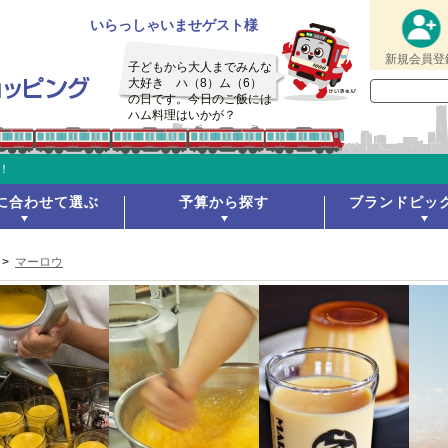
いらっしゃいませゲスト様
新規会員登
子どもから大人までみんな
大好き ハ（8）ム（6）
の日です。今日のご飯には
ハム料理はいかが？
！
に合わせて選ぶ
予算から探す
ブランドピッ
>
マーロウ