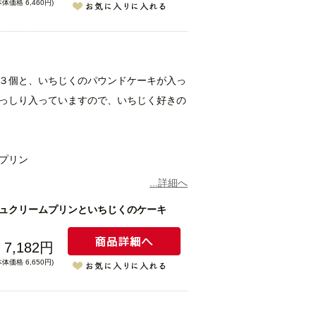
本体価格 6,460円)
ム、質の良い食菜卵、本物のバニラビーン
気のプリンで、なめらかで濃厚な味わいが
しっかりと立ちますので、カラメルがプリ
リン本来の食べ方で美味しくお召し上がり
３個と、いちじくのパウンドケーキが入っ
っしり入っていますので、いちじく好きの
スフェルクリン社の高級ココアで作りまし
プリン
ムの相性は抜群。ココナッツピューレで香
...詳細へ
ム、質の良い食菜卵、本物のバニラビーン
ュクリームプリンといちじくのケーキ
気のプリンで、なめらかで濃厚な味わいが
しっかりと立ちますので、カラメルがプリ
7,182円
焼き上げました。くるみのカリカリ感と生
リン本来の食べ方で美味しくお召し上がり
本体価格 6,650円)
増します。オーソドックスなケーキですが
一番わかるケーキです。重厚な味と香り、
ーキを作る為、１００％アーモンド粉を使