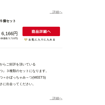
...詳細へ
プレッソを１回１回落として作っていま
５個セット
 コクと香りが素晴らしいプリンです。
6,166円
本体価格 5,710円)
粉を使用した抹茶プリンです。フレッシュ
の相性は素晴らしいです。
プリン
からご好評を頂いている
つ』３種類のセットになります。
ム、質の良い食菜卵、本物のバニラビーン
＝かぼっちゃみ～つ(MEETS)
気のプリンで、なめらかで濃厚な味わいが
さに出会ってください。
しっかりと立ちますので、カラメルがプリ
リン本来の食べ方で美味しくお召し上がり
...詳細へ
ちの子がマーロウのかぼちゃプリンは喜ん