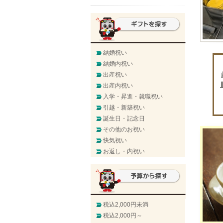
結婚祝い
結婚内祝い
出産祝い
出産内祝い
入学・昇進・就職祝い
引越・新築祝い
誕生日・記念日
その他のお祝い
快気祝い
お返し・内祝い
税込2,000円未満
税込2,000円～