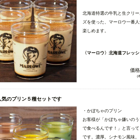
北海道特選の牛乳と生クリー
ズを使った、マーロウ一番人
楽しめます。
お皿に抜いた時しっかりと立
わたる事で、プリン本来の食
〈マーロウ〉北海道フレッシ
す。
価格
(
人気のプリン５種セットです
・かぼちゃのプリン
お客様が「かぼちゃ嫌いのう
で食べるんです！」と言って
です。濃厚。シナモン風味。