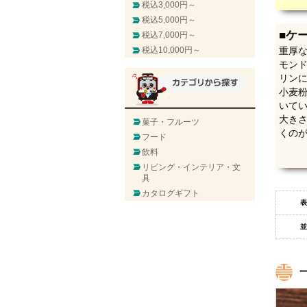
税込3,000円～
税込5,000円～
■ケ
税込7,000円～
税込10,000円～
重厚
モンド
リン
小麦
いて
大きさ
菓子・フルーツ
くの
フード
飲料
リビング・インテリア・文
具
カタログギフト
表
並