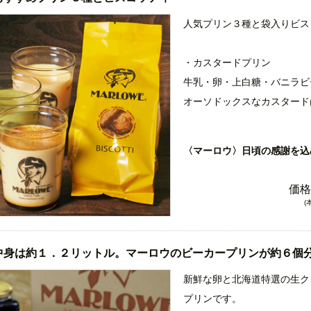
・いちじくのパウンドケーキ
い、おいしい 北海道バター
中にはいちじくがたっぷり入
人気プリン３種と袋入りビス
ます。
いというお声をよく頂きます
一つ一つ手作りのマーロウ自
です！
・カスタードプリン
さい。
上にはアーモンドスライスを
牛乳・卵・上白糖・バニラビ
チ感がGOODです。
オーソドックスなカスタード
粒が見える程ふんだんに使い
※香りづけにブランデーを使
〈マーロウ〉日頃の感謝を込
重厚な味と香り、ドッシリと
・北海道フレッシュクリーム
アーモンド粉を使い、おいし
マーロウ人気No１プリン。
価格
だわって作っています。一つ
北海道特選の牛乳と生クリー
(
キをぜひお召し上がり下さい
ズを使った、マーロウ一番人
楽しめます。お皿に抜いた時
中身は約１．２リットル。マーロウのビーカープリンが約６個
ン全体にいきわたる事で、プ
いただけます。
新鮮な卵と北海道特選の生ク
プリンです。