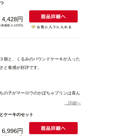
つ
くれる自信作。かぼちゃそのままの味わい
4,428円
スフェルクリン社の高級ココアで作りまし
本体価格 4,100円)
ムの相性は抜群。ココナッツピューレで香
粉を使用したプリン。お抹茶は粉に挽いて
を使っています。
３個と、くるみのパウンドケーキが入った
さと食感が好評です。
。コクがありさっぱりとした甘さです。さ
りをつけました。マーロウスタッフにもフ
。
ちの子がマーロウのかぼちゃプリンは喜ん
くれる自信作。かぼちゃそのままの味わい
...詳細へ
とケーキのセット
プリン
6,996円