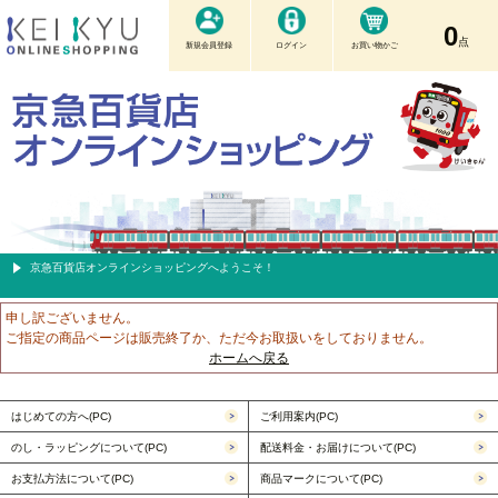
0
点
新規会員登録
ログイン
お買い物かご
京急百貨店オンラインショッピングへようこそ！
申し訳ございません。
ご指定の商品ページは販売終了か、ただ今お取扱いをしておりません。
ホームへ戻る
はじめての方へ(PC)
ご利用案内(PC)
のし・ラッピングについて(PC)
配送料金・お届けについて(PC)
お支払方法について(PC)
商品マークについて(PC)