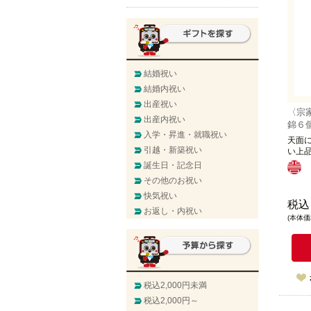
結婚祝い
結婚内祝い
出産祝い
〈宗
出産内祝い
錦６
入学・昇進・就職祝い
天面
引越・新築祝い
い上
誕生日・記念日
その他のお祝い
快気祝い
税込
お返し・内祝い
(本体価格
税込2,000円未満
税込2,000円～