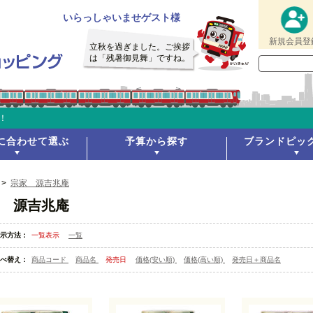
いらっしゃいませゲスト様
新規会員登
立秋を過ぎました。ご挨拶
は「残暑御見舞」ですね。
！
に合わせて選ぶ
予算から探す
ブランドピッ
>
宗家 源吉兆庵
 源吉兆庵
示方法：
一覧表示
一覧
べ替え：
商品コード
商品名
発売日
価格(安い順)
価格(高い順)
発売日＋商品名