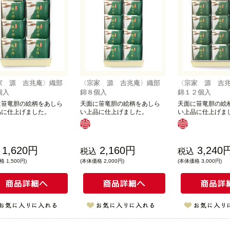
家 源 吉兆庵〉織部
〈宗家 源 吉兆庵〉織部
〈宗家 源 吉
個入
錦８個入
錦１２個入
に笹竜胆の絵柄をあしら
天面に笹竜胆の絵柄をあしら
天面に笹竜胆の絵
品に仕上げました。
い上品に仕上げました。
い上品に仕上げま
1,620円
2,160円
3,240
税込
税込
 1,500円)
(本体価格 2,000円)
(本体価格 3,000円)