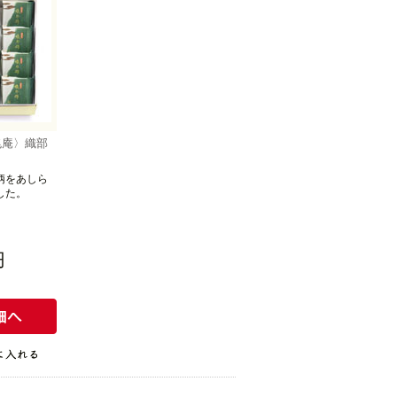
兆庵〉織部
柄をあしら
した。
円