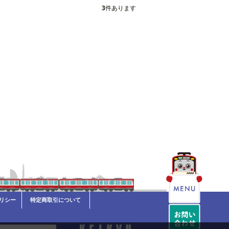
3
件あります
リシー
特定商取引について