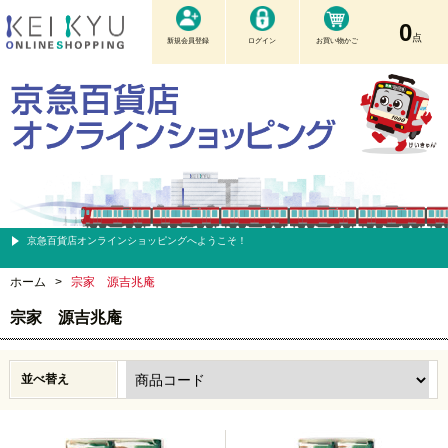
0
点
新規会員登録
ログイン
お買い物かご
京急百貨店オンラインショッピングへようこそ！
ホーム
>
宗家 源吉兆庵
宗家 源吉兆庵
並べ替え