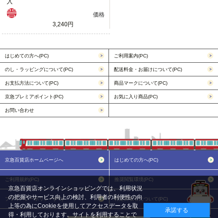
入
価格
3,240円
はじめての方へ(PC)
ご利用案内(PC)
のし・ラッピングについて(PC)
配送料金・お届けについて(PC)
お支払方法について(PC)
商品マークについて(PC)
京急プレミアポイント(PC)
お気に入り商品(PC)
お問い合わせ
京急百貨店ホームページへ
はじめての方へ(PC)
ご利用規約(PC)
推奨閲覧環境(PC)
京急百貨店オンラインショッピングでは、利用状況
の把握やサービス向上の検討、利用者の利便性の向
プライバシーポリシー(PC)
特定商取引について(PC)
上等の為にCookieを使用してアクセスデータを取
承諾する
得・利用しております。サイトを利用することで