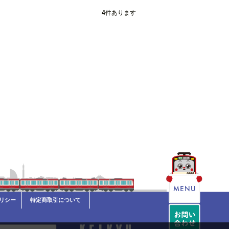
4
件あります
リシー
特定商取引について