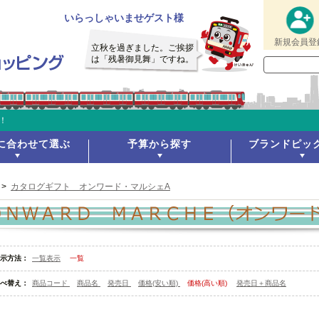
いらっしゃいませゲスト様
新規会員登
立秋を過ぎました。ご挨拶
は「残暑御見舞」ですね。
！
に合わせて選ぶ
予算から探す
ブランドピッ
>
カタログギフト オンワード・マルシェA
示方法：
一覧表示
一覧
べ替え：
商品コード
商品名
発売日
価格(安い順)
価格(高い順)
発売日＋商品名