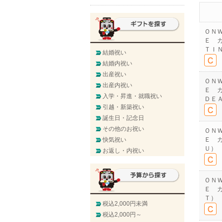
ＯＮ
Ｅ 
ＴＩ
結婚祝い
結婚内祝い
出産祝い
ＯＮ
出産内祝い
Ｅ 
入学・昇進・就職祝い
ＤＥ
引越・新築祝い
誕生日・記念日
その他のお祝い
ＯＮ
Ｅ 
快気祝い
Ｕ）
お返し・内祝い
ＯＮ
Ｅ 
Ｔ）
税込2,000円未満
税込2,000円～