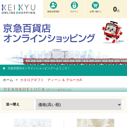
0
点
新規会員登録
ログイン
お買い物かご
京急百貨店オンラインショッピングへようこそ！
ホーム
>
カタログギフト ディーン ＆ デルーカA
並べ替え