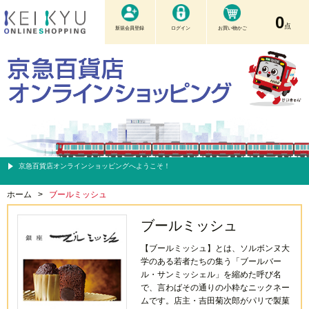
0
点
新規会員登録
ログイン
お買い物かご
京急百貨店オンラインショッピングへようこそ！
ホーム
>
ブールミッシュ
ブールミッシュ
【ブールミッシュ】とは、ソルボンヌ大
学のある若者たちの集う「ブールバー
ル・サンミッシェル」を縮めた呼び名
で、言わばその通りの小粋なニックネー
ムです。店主・吉田菊次郎がパリで製菓