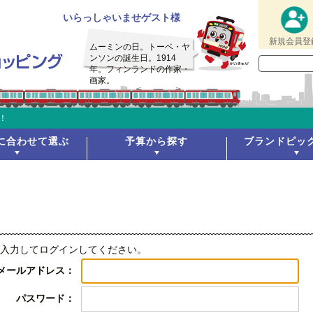
いらっしゃいませゲスト様
新規会員登
ムーミンの日。トーベ・ヤ
ンソンの誕生日。1914
年。フィンランドの作家・
画家。
！
に合わせて選ぶ
予算から探す
ブランドピッ
入力してログインしてください。
メールアドレス：
パスワード：