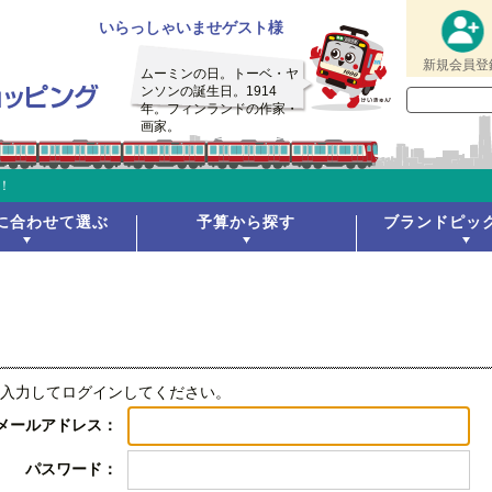
いらっしゃいませゲスト様
新規会員登
ムーミンの日。トーベ・ヤ
ンソンの誕生日。1914
年。フィンランドの作家・
画家。
！
に合わせて選ぶ
予算から探す
ブランドピッ
入力してログインしてください。
メールアドレス：
パスワード：