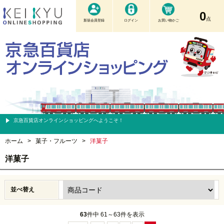
0
点
新規会員登録
ログイン
お買い物かご
京急百貨店オンラインショッピングへようこそ！
ホーム
>
菓子・フルーツ
>
洋菓子
洋菓子
並べ替え
63
件中 61～63件を表示