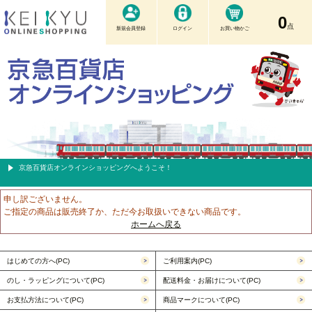
0
点
新規会員登録
ログイン
お買い物かご
京急百貨店オンラインショッピングへようこそ！
申し訳ございません。
ご指定の商品は販売終了か、ただ今お取扱いできない商品です。
ホームへ戻る
はじめての方へ(PC)
ご利用案内(PC)
のし・ラッピングについて(PC)
配送料金・お届けについて(PC)
お支払方法について(PC)
商品マークについて(PC)